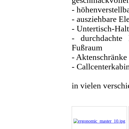
- höhenverstellb
- ausziehbare El
- Untertisch-Ha
- durchdachte 
Fußraum
- Aktenschränke 
- Callcenterkabin
in vielen versc