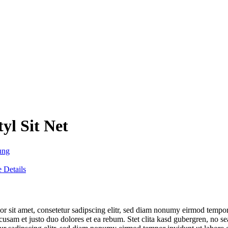
yl Sit Net
ung
 Details
r sit amet, consetetur sadipscing elitr, sed diam nonumy eirmod tempor
cusam et justo duo dolores et ea rebum. Stet clita kasd gubergren, no 