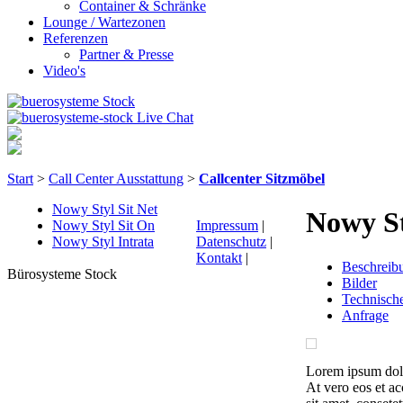
Container & Schränke
Lounge / Wartezonen
Referenzen
Partner & Presse
Video's
Start
>
Call Center Ausstattung
>
Callcenter Sitzmöbel
Nowy Styl Sit Net
Nowy St
Nowy Styl Sit On
Impressum
|
Nowy Styl Intrata
Datenschutz
|
Kontakt
|
Beschreib
Bürosysteme Stock
Bilder
Technische
Anfrage
Lorem ipsum dolo
At vero eos et ac