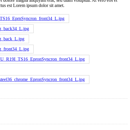
et dolore magna aliquyam erat, sed diam voluptua. At vero eos et
ctus est Lorem ipsum dolor sit amet.