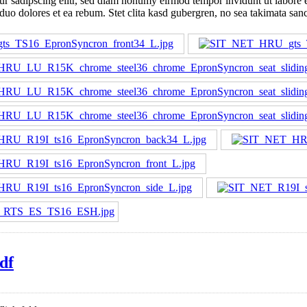
tur sadipscing elitr, sed diam nonumy eirmod tempor invidunt ut labore 
duo dolores et ea rebum. Stet clita kasd gubergren, no sea takimata san
df