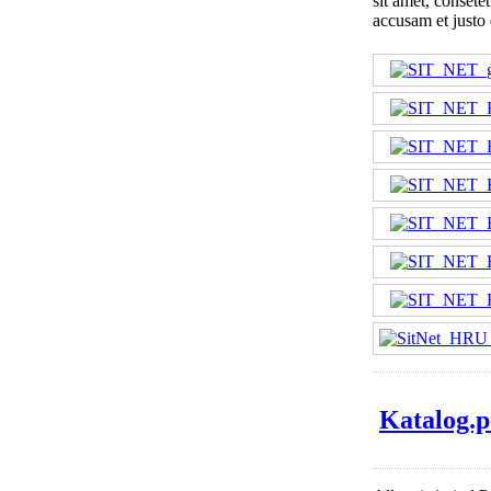
sit amet, consete
accusam et justo 
Katalog.p